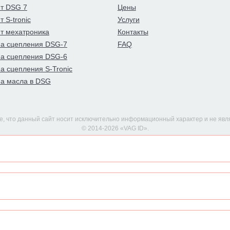
т DSG 7
Цены
 S-tronic
Услуги
т мехатроника
Контакты
а сцепления DSG-7
FAQ
а сцепления DSG-6
а сцепления S-Tronic
а масла в DSG
 что данный сайт носит исключительно информационный характер и не явл
© 2014-2026 «VAG ID».