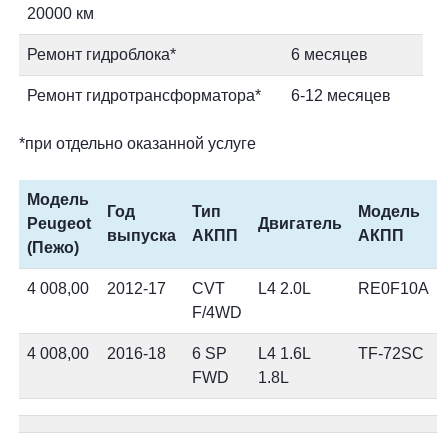
20000 км
Ремонт гидроблока*
6 месяцев
Ремонт гидротрансформатора*
6-12 месяцев
*при отдельно оказанной услуге
Модель
Год
Тип
Модель
Peugeot
Двигатель
выпуска
АКПП
АКПП
(Пежо)
4 008,00
2012-17
CVT
L4 2.0L
RE0F10A
F/4WD
4 008,00
2016-18
6 SP
L4 1.6L
TF-72SC
FWD
1.8L