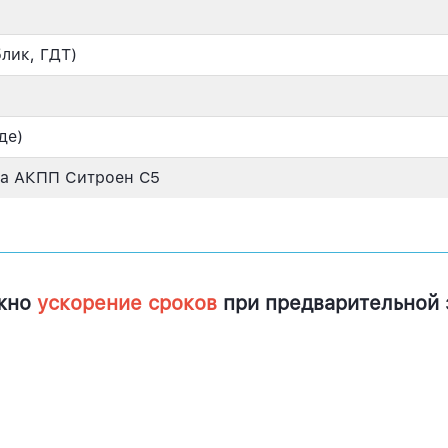
лик, ГДТ)
де)
а АКПП Ситроен C5
жно
ускорение сроков
при предварительной 