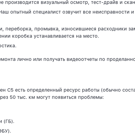
ее производится визуальный осмотр, тест-драйв и ска
 Наш опытный специалист озвучит все неисправности 
и, переборка, промывка, износившиеся расходники за
ении коробка устанавливается на место.
остика.
емонта лично или получать видеоотчеты по проделанн
н C5 есть определенный ресурс работы (обычно составл
рез 50 тыс. км могут появиться проблемы:
 (ГБ).
ЭБУ).