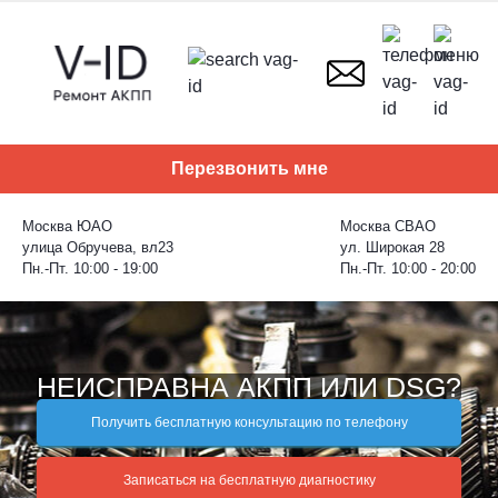
Skip
to
content
Перезвонить мне
Москва ЮАО
Москва СВАО
улица Обручева, вл23
ул. Широкая 28
Пн.-Пт. 10:00 - 19:00
Пн.-Пт. 10:00 - 20:00
НЕИСПРАВНА АКПП ИЛИ DSG?
Получить бесплатную консультацию по телефону
Записаться на бесплатную диагностику