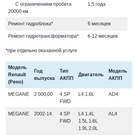
С ограничением пробега
1,5 года
20000 км
Ремонт гидроблока*
6 месяцев
Ремонт гидротрансформатора*
6-12 месяцев
*при отдельно оказанной услуге
Модель
Год
Тип
Модель
Renault
Двигатель
выпуска
АКПП
АКПП
(Рено)
MEGANE
2 000,00
4 SP
L4 1.6L
AD4
FWD
MEGANE
2002-14
4 SP
L4 1.4L
AL4
FWD
1.5L 1.6L
1.9L 2.0L