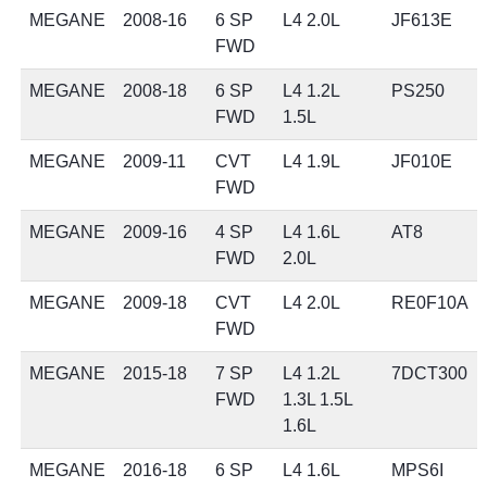
MEGANE
2008-16
6 SP
L4 2.0L
JF613E
FWD
MEGANE
2008-18
6 SP
L4 1.2L
PS250
FWD
1.5L
MEGANE
2009-11
CVT
L4 1.9L
JF010E
FWD
MEGANE
2009-16
4 SP
L4 1.6L
AT8
FWD
2.0L
MEGANE
2009-18
CVT
L4 2.0L
RE0F10A
FWD
MEGANE
2015-18
7 SP
L4 1.2L
7DCT300
FWD
1.3L 1.5L
1.6L
MEGANE
2016-18
6 SP
L4 1.6L
MPS6I