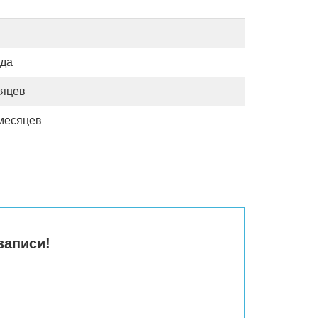
ода
сяцев
 месяцев
записи!