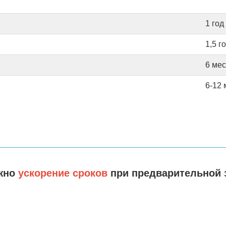
1 год
1,5 г
6 ме
6-12
жно
ускорение сроков
при предварительной 