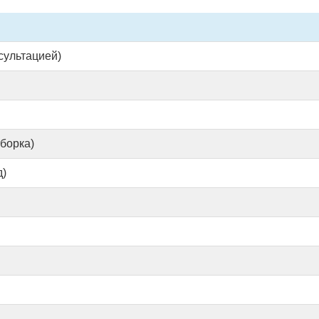
сультацией)
борка)
)