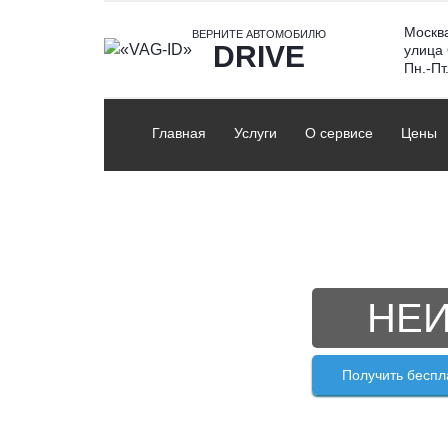
Skip
Москв
to
ВЕРНИТЕ АВТОМОБИЛЮ
DRIVE
улица
content
Пн.-Пт
Главная
Услуги
О сервисе
Цены
НЕИ
Получить беспл