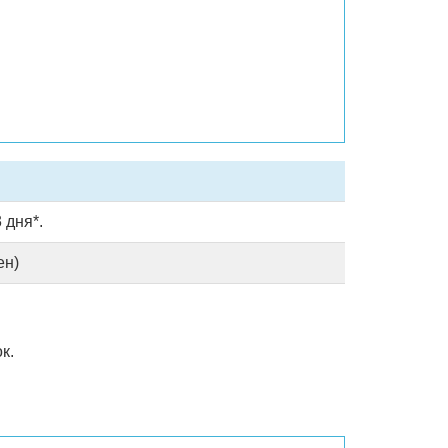
 дня*.
ен)
к.