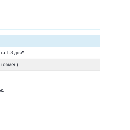
а 1-3 дня*.
н обмен)
к.