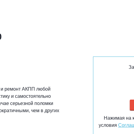
0
За
 и ремонт АКПП любой
тику и самостоятельно
учае серьезной поломки
ократичными, чем в других
Нажимая на к
условия
Соглаш