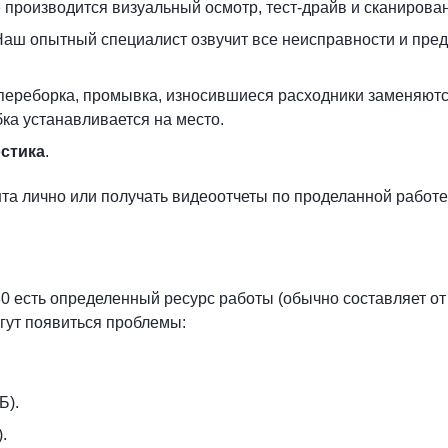
е производится визуальный осмотр, тест-драйв и сканирова
 Наш опытный специалист озвучит все неисправности и пре
 переборка, промывка, износившиеся расходники заменяют
ка устанавливается на место.
стика
.
та лично или получать видеоотчеты по проделанной работ
 есть определенный ресурс работы (обычно составляет от 1
огут появиться проблемы:
Б).
.