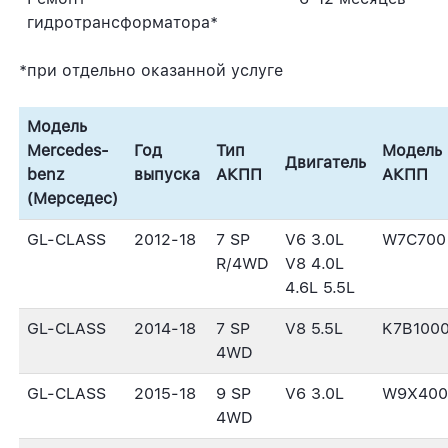
гидротрансформатора*
*при отдельно оказанной услуге
Модель
Mercedes-
Год
Тип
Модель
Двигатель
benz
выпуска
АКПП
АКПП
(Мерседес)
GL-CLASS
2012-18
7 SP
V6 3.0L
W7C700
R/4WD
V8 4.0L
4.6L 5.5L
GL-CLASS
2014-18
7 SP
V8 5.5L
K7B100
4WD
GL-CLASS
2015-18
9 SP
V6 3.0L
W9X400
4WD