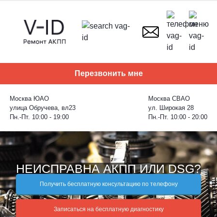
Skip
to
content
Перезвонить мне
Москва ЮАО
Москва СВАО
улица Обручева, вл23
ул. Широкая 28
Пн.-Пт. 10:00 - 19:00
Пн.-Пт. 10:00 - 20:00
НЕИСПРАВНА АКПП ИЛИ DSG?
Получить бесплатную консультацию по телефону
Записаться на бесплатную диагностику