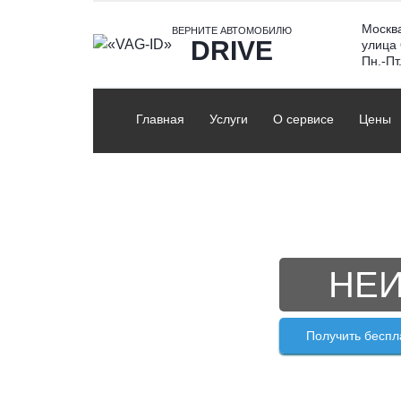
Skip
Москв
to
ВЕРНИТЕ АВТОМОБИЛЮ
DRIVE
улица
content
Пн.-Пт
Главная
Услуги
О сервисе
Цены
НЕИ
Получить беспл