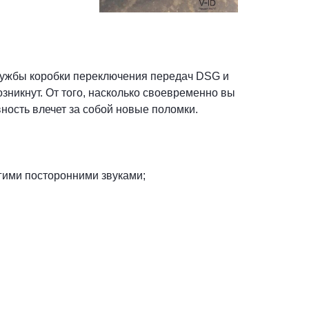
 службы коробки переключения передач DSG и
зникнут. От того, насколько своевременно вы
вность влечет за собой новые поломки.
гими посторонними звуками;