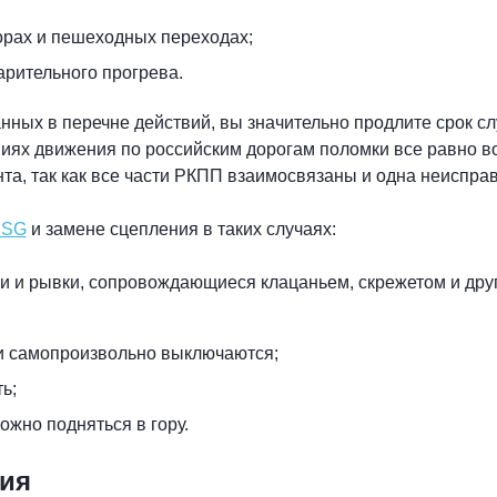
форах и пешеходных переходах;
арительного прогрева.
азанных в перечне действий, вы значительно продлите срок
виях движения по российским дорогам поломки все равно во
нта, так как все части РКПП взаимосвязаны и одна неиспра
DSG
и замене сцепления в таких случаях:
и и рывки, сопровождающиеся клацаньем, скрежетом и дру
и самопроизвольно выключаются;
ь;
ожно подняться в гору.
ия